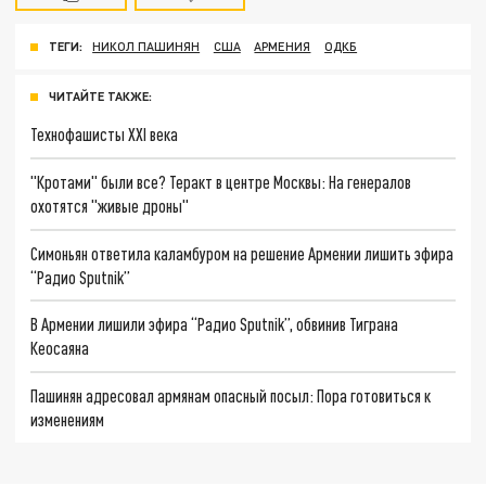
ТЕГИ:
НИКОЛ ПАШИНЯН
США
АРМЕНИЯ
ОДКБ
ЧИТАЙТЕ ТАКЖЕ:
Технофашисты XXI века
"Кротами" были все? Теракт в центре Москвы: На генералов
охотятся "живые дроны"
Симоньян ответила каламбуром на решение Армении лишить эфира
“Радио Sputnik”
В Армении лишили эфира “Радио Sputnik”, обвинив Тиграна
Кеосаяна
Пашинян адресовал армянам опасный посыл: Пора готовиться к
изменениям