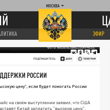
МОСКВА
ИЙ
Ц
АЛИТИКА
ЭФИР
ФОТО: NASA/GLOBALLOOKPRESS
ПОДПИШИТЕСЬ:
ОДДЕРЖКИ РОССИИ
ысокую цену", если будет помогать России
райс на своём выступлении заявил, что США
аставят Китай заплатить "высокую цену",