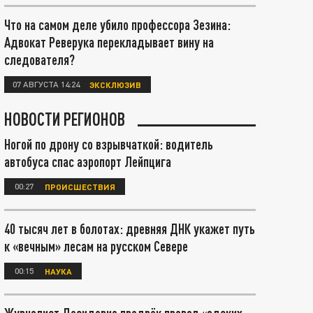
Что на самом деле убило профессора Зезина:
Адвокат Реверука перекладывает вину на
следователя?
07 АВГУСТА 14:24
ЭКСКЛЮЗИВ
НОВОСТИ РЕГИОНОВ
Ногой по дрону со взрывчаткой: водитель
автобуса спас аэропорт Лейпцига
00:27
ПРОИСШЕСТВИЯ
40 тысяч лет в болотах: древняя ДНК укажет путь
к «вечным» лесам на русском Севере
00:15
НАУКА