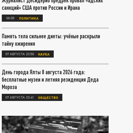
Журналист Десидерио предрёк провал «адских
санкций» США против России и Ирана
00:05
ПОЛИТИКА
Память тела сильнее диеты: учёные раскрыли
тайну ожирения
07 АВГУСТА 23:50
НАУКА
День города Ялты 8 августа 2026 года:
бесплатные музеи и летняя резиденция Деда
Мороза
07 АВГУСТА 23:41
ОБЩЕСТВО