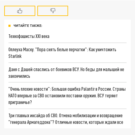
ЧИТАЙТЕ ТАКЖЕ:
Технофашисты XXI века
Оплеуха Маску. "Пора снять белые перчатки": Как уничтожить
Starlink
Даня с Дашей спаслись от боевиков ВСУ. Но беды для малышей не
закончились
"Очень плохие новости": Большая ошибка Palantir в России. Страны
НАТО впервые за СВО остановили поставки оружия. ВСУ теряют
приграничье?
Три главных инсайда об СВО. Отмена мобилизации и возвращение
"генерала Армагеддона"? Отличные новости, которые ждали все