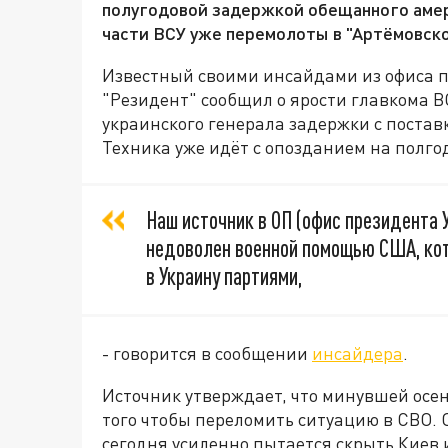
полугодовой задержкой обещанного амер
части ВСУ уже перемолоты в "Артёмовско
Известный своими инсайдами из офиса 
"Резидент" сообщил о ярости главкома В
украинского генерала задержки с поста
Техника уже идёт с опозданием на полгода
Наш источник в ОП (офис президента У
недоволен военной помощью США, кот
в Украину партиями,
- говорится в сообщении
инсайдера
.
Источник утверждает, что минувшей осен
того чтобы переломить ситуацию в СВО. О
сегодня усиленно пытается скрыть Киев и