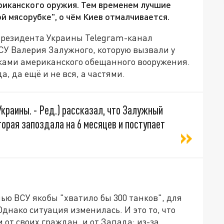
иканского оружия. Тем временем лучшие
й мясорубке", о чём Киев отмалчивается.
президента Украины Telegram-канал
СУ Валерия Залужного, которую вызвали у
вками американского обещанного вооружения.
, да ещё и не вся, а частями.
краины. - Ред.) рассказал, что Залужный
орая запоздала на 6 месяцев и поступает
ью ВСУ якобы "хватило бы 300 танков", для
днако ситуация изменилась. И это то, что
 от своих граждан, и от Запада: из-за