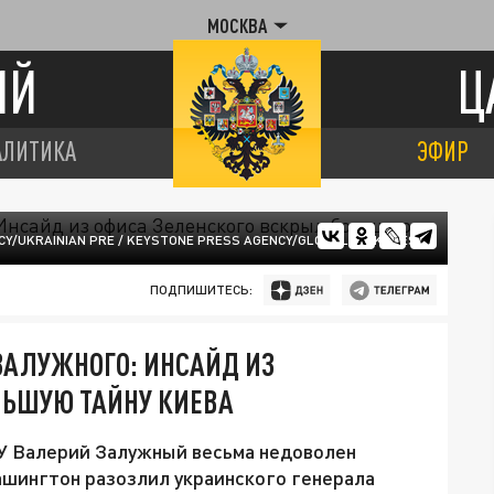
МОСКВА
ИЙ
Ц
АЛИТИКА
ЭФИР
CY/UKRAINIAN PRE / KEYSTONE PRESS AGENCY/GLOBALLOOKPRESS
ПОДПИШИТЕСЬ:
ЗАЛУЖНОГО: ИНСАЙД ИЗ
ЛЬШУЮ ТАЙНУ КИЕВА
СУ Валерий Залужный весьма недоволен
ашингтон разозлил украинского генерала