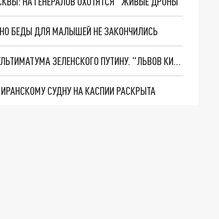
ОСКВЫ: НА ГЕНЕРАЛОВ ОХОТЯТСЯ "ЖИВЫЕ ДРОНЫ"
. НО БЕДЫ ДЛЯ МАЛЫШЕЙ НЕ ЗАКОНЧИЛИСЬ
НОВОЕ МАСШТАБНЕЙШЕЕ НАСТУПЛЕНИЕ. ТРИ УЛЬТИМАТУМА ЗЕЛЕНСКОГО ПУТИНУ. "ЛЬВОВ КИМА" ПОСТАВЯТ НА ПВО? ГЛОБАЛЬНЫЙ ПРОРЫВ ПОД ЗАПОРОЖЬЕМ
О ИРАНСКОМУ СУДНУ НА КАСПИИ РАСКРЫТА