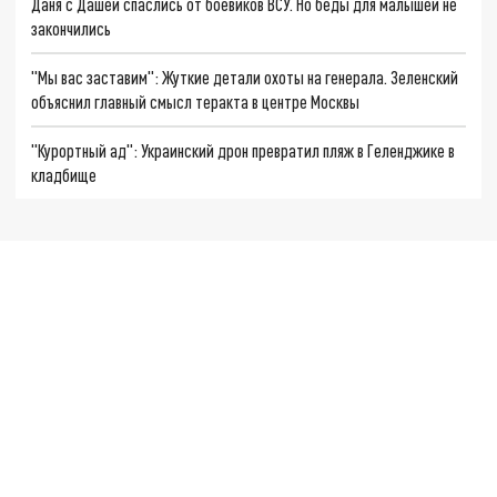
Даня с Дашей спаслись от боевиков ВСУ. Но беды для малышей не
закончились
"Мы вас заставим": Жуткие детали охоты на генерала. Зеленский
объяснил главный смысл теракта в центре Москвы
"Курортный ад": Украинский дрон превратил пляж в Геленджике в
кладбище