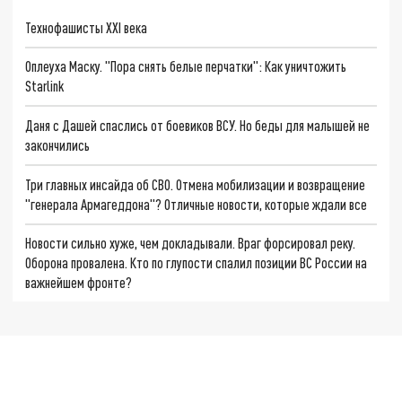
Технофашисты XXI века
Оплеуха Маску. "Пора снять белые перчатки": Как уничтожить
Starlink
Даня с Дашей спаслись от боевиков ВСУ. Но беды для малышей не
закончились
Три главных инсайда об СВО. Отмена мобилизации и возвращение
"генерала Армагеддона"? Отличные новости, которые ждали все
Новости сильно хуже, чем докладывали. Враг форсировал реку.
Оборона провалена. Кто по глупости спалил позиции ВС России на
важнейшем фронте?