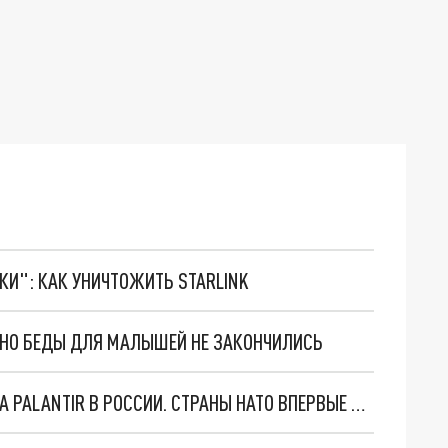
ТКИ": КАК УНИЧТОЖИТЬ STARLINK
. НО БЕДЫ ДЛЯ МАЛЫШЕЙ НЕ ЗАКОНЧИЛИСЬ
"ОЧЕНЬ ПЛОХИЕ НОВОСТИ": БОЛЬШАЯ ОШИБКА PALANTIR В РОССИИ. СТРАНЫ НАТО ВПЕРВЫЕ ЗА СВО ОСТАНОВИЛИ ПОСТАВКИ ОРУЖИЯ. ВСУ ТЕРЯЮТ ПРИГРАНИЧЬЕ?