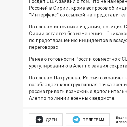
Госдеп США заявил о том, что не намере
Россией в Сирии, кроме вопросов об инци
"Интерфакс" со ссылкой на представите
По словам источника издания, позиция С
Сирии остается без изменения – "никако
по предотвращению инцидентов в воздух
переговорах.
Ранее о готовности России совместно с 
урегулированию в Алеппо заявил секрет
По словам Патрушева, Россия сохраняет 
возобладает конструктивная точка зрения
рассматривать возможные дополнительн
Алеппо по линии военных ведомств.
Подпи
ДЗЕН
ТЕЛЕГРАМ
и перв