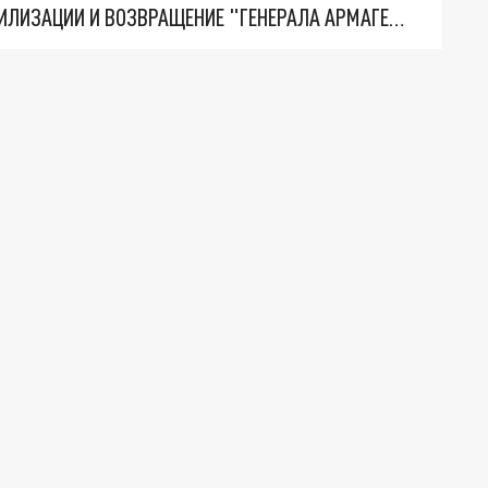
ТРИ ГЛАВНЫХ ИНСАЙДА ОБ СВО. ОТМЕНА МОБИЛИЗАЦИИ И ВОЗВРАЩЕНИЕ "ГЕНЕРАЛА АРМАГЕДДОНА"? ОТЛИЧНЫЕ НОВОСТИ, КОТОРЫЕ ЖДАЛИ ВСЕ