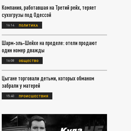
Компания, работавшая на Третий рейх, теряет
сухогрузы под Одессой
16:14
ПОЛИТИКА
Шарм‑эль‑Шейхе на пределе: отели продают
один номер дважды
16:08
ОБЩЕСТВО
Цыгане торговали детьми, которых обманом
забрали у матерей
15:40
ПРОИСШЕСТВИЯ