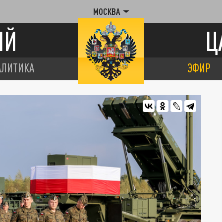
МОСКВА
ИЙ
Ц
АЛИТИКА
ЭФИР