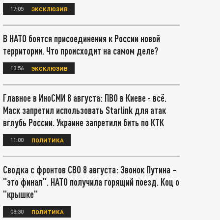
17:05
ЭКСКЛЮЗИВ
В НАТО боятся присоединения к России новой
территории. Что происходит на самом деле?
13:56
ЭКСКЛЮЗИВ
Главное в ИноСМИ 8 августа: ПВО в Киеве - всё.
Маск запретил использовать Starlink для атак
вглубь России. Украине запретили бить по КТК
11:00
ПОЛИТИКА
Сводка с фронтов СВО 8 августа: Звонок Путина –
"это финал". НАТО получила горящий поезд. Коц о
"крышке"
08:30
ПОЛИТИКА