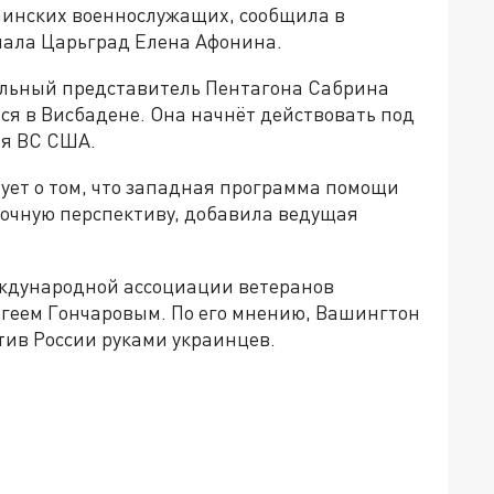
раинских военнослужащих, сообщила в
ала Царьград Елена Афонина.
льный представитель Пентагона Сабрина
ься в Висбадене. Она начнёт действовать под
ия ВС США.
ует о том, что западная программа помощи
рочную перспективу, добавила ведущая
еждународной ассоциации ветеранов
геем Гончаровым. По его мнению, Вашингтон
отив России руками украинцев.