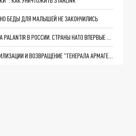
ТКИ": КАК УНИЧТОЖИТЬ STARLINK
. НО БЕДЫ ДЛЯ МАЛЫШЕЙ НЕ ЗАКОНЧИЛИСЬ
"ОЧЕНЬ ПЛОХИЕ НОВОСТИ": БОЛЬШАЯ ОШИБКА PALANTIR В РОССИИ. СТРАНЫ НАТО ВПЕРВЫЕ ЗА СВО ОСТАНОВИЛИ ПОСТАВКИ ОРУЖИЯ. ВСУ ТЕРЯЮТ ПРИГРАНИЧЬЕ?
ТРИ ГЛАВНЫХ ИНСАЙДА ОБ СВО. ОТМЕНА МОБИЛИЗАЦИИ И ВОЗВРАЩЕНИЕ "ГЕНЕРАЛА АРМАГЕДДОНА"? ОТЛИЧНЫЕ НОВОСТИ, КОТОРЫЕ ЖДАЛИ ВСЕ