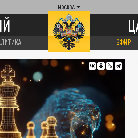
МОСКВА
ИЙ
Ц
АЛИТИКА
ЭФИР