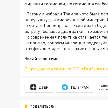
мировым гегемоном, но гегемония слабее
"Потому и избрали Трампа - это была по
передышку для американской империи. И
- считает Пономарева. - Если драка буде
встречу "большой двадцатки", то озвуче
Но современная политика отличается тем,
Например, вопросы миграции подразумев
а за фасадом идет торг, какие страны см
Читайте по теме
В преддверии саммита G20 в Гамбурге н
Подпи
ДЗЕН
ТЕЛЕГРАМ
и перв
ПОДЕЛИТЬСЯ: