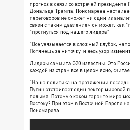
прогноз в связи со встречей президент
Дональда Трампа. Пономарева настаивает
переговоров не сможет ни один из аналит
связи с таким давлением он может, как "
"прогнуться под нашего лидера".
"Все увязывается в сложный клубок, напо
Потянешь за ниточку, и весь узор измени
Лидеры саммита G20 известны. Это Росси
каждой из стран все в целом ясно, счита
"Наша политика на протяжении последни
Путин отстаивает один вектор мировой п
полымя. Потому о каком гаранте мира м
Востоку? При этом в Восточной Европе на
Пономарева.