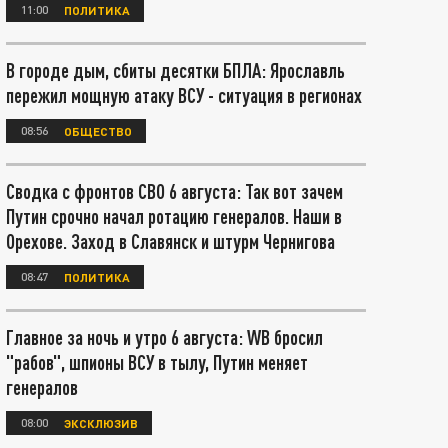
11:00
ПОЛИТИКА
В городе дым, сбиты десятки БПЛА: Ярославль
пережил мощную атаку ВСУ - ситуация в регионах
08:56
ОБЩЕСТВО
Сводка с фронтов СВО 6 августа: Так вот зачем
Путин срочно начал ротацию генералов. Наши в
Орехове. Заход в Славянск и штурм Чернигова
08:47
ПОЛИТИКА
Главное за ночь и утро 6 августа: WB бросил
"рабов", шпионы ВСУ в тылу, Путин меняет
генералов
08:00
ЭКСКЛЮЗИВ