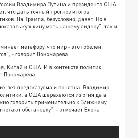
а России Владимира Путина и президента США
, что дать точный прогноз итогов
иков. На Трампа, безусловно, давят. Но в
показать кузькину мать нашему лидеру", так и
минает метафору, что мир - это гобелен.
тся", - говорит Пономарева.
я, Китай и США. И в контексте политик
ет Пономарева.
х лет предсказуема и понятна. Владимир
олитики, а США шарахаются из огня да в
ожно говорить применительно к Ближнему
гнетают обстановку", - отмечает Елена