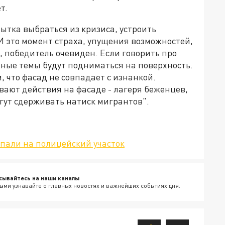
т.
пытка выбраться из кризиса, устроить
 это момент страха, упущения возможностей,
т, победитель очевиден. Если говорить про
нные темы будут подниматься на поверхность.
 что фасад не совпадает с изнанкой.
ают действия на фасаде - лагеря беженцев,
огут сдерживать натиск мигрантов".
апали на полицейский участок
сывайтесь на наши каналы
ыми узнавайте о главных новостях и важнейших событиях дня.