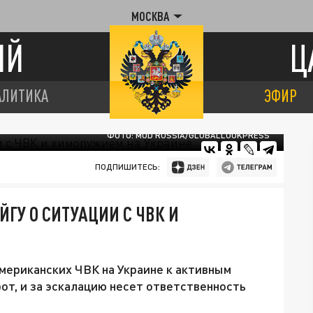
МОСКВА
ИЙ
Ц
АЛИТИКА
ЭФИР
ФОТО: MOD RUSSIA/GLOBALLOOKPRESS
ПОДПИШИТЕСЬ:
ГУ О СИТУАЦИИ С ЧВК И
американских ЧВК на Украине к активным
рот, и за эскалацию несет ответственность