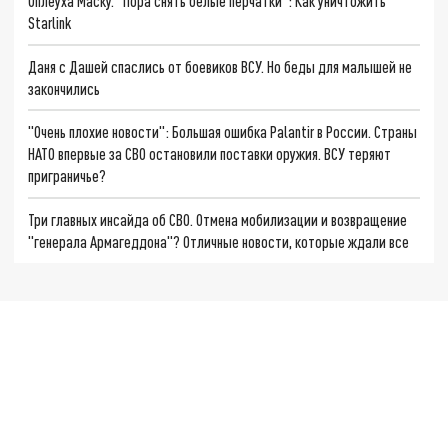
Оплеуха Маску. "Пора снять белые перчатки": Как уничтожить
Starlink
Даня с Дашей спаслись от боевиков ВСУ. Но беды для малышей не
закончились
"Очень плохие новости": Большая ошибка Palantir в России. Страны
НАТО впервые за СВО остановили поставки оружия. ВСУ теряют
приграничье?
Три главных инсайда об СВО. Отмена мобилизации и возвращение
"генерала Армагеддона"? Отличные новости, которые ждали все