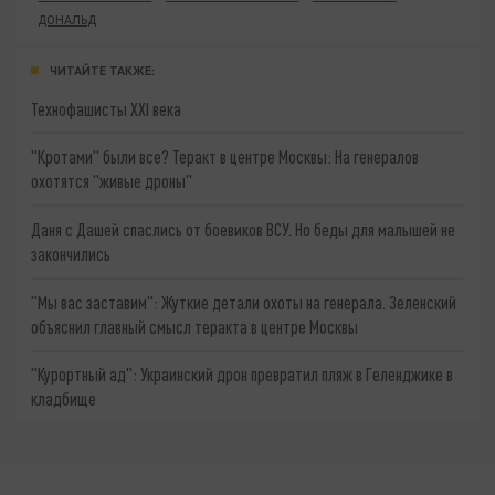
ДОНАЛЬД
ЧИТАЙТЕ ТАКЖЕ:
Технофашисты XXI века
"Кротами" были все? Теракт в центре Москвы: На генералов
охотятся "живые дроны"
Даня с Дашей спаслись от боевиков ВСУ. Но беды для малышей не
закончились
"Мы вас заставим": Жуткие детали охоты на генерала. Зеленский
объяснил главный смысл теракта в центре Москвы
"Курортный ад": Украинский дрон превратил пляж в Геленджике в
кладбище