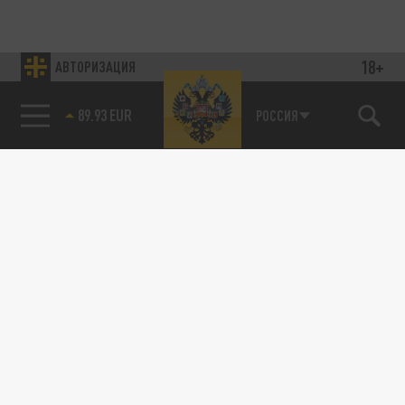
18+
АВТОРИЗАЦИЯ
89.93 EUR
РОССИЯ