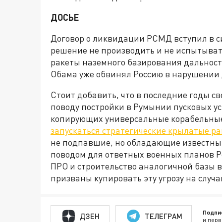
ДОСЬЕ
Договор о ликвидации РСМД вступил в с
решение не производить и не испытыват
ракеты наземного базирования дальность
Обама уже обвинял Россию в нарушении
Стоит добавить, что в последние годы с
поводу постройки в Румынии пусковых ус
копирующих универсальные корабельные 
запускаться стратегические крылатые 
не подпавшие, но обладающие известн
поводом для ответных военных планов Р
ПРО и строительство аналогичной базы 
призваны купировать эту угрозу на случа
Подпи
ДЗЕН
ТЕЛЕГРАМ
и перв