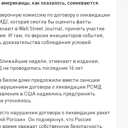
 американцы, как оказалось, сомневаются.
верочную комиссию по договору о ликвидации
МД), которая смогла бы оценить факты
ают в Wall Street Journal, принять участие
сия. И там, по версии инициаторов события,
ь доказательства соблюдения условий
в ближайшие недели, отмечают в издании,
 не проводились последние 16 лет.
, в Белом доме предложили ввести санкции
 нарушением договора о ликвидации РСМД.
давления в США надеялись предпринять
е уточнялось.
есто нарушении договора о ликвидации ракет
 Рогозин. Он подчеркнул, что Россия
же время уважает собственную безопасность.