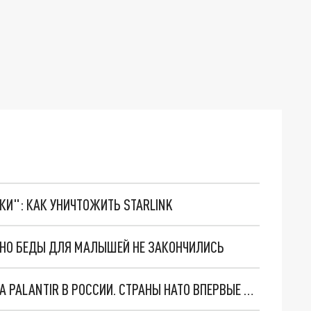
ТКИ": КАК УНИЧТОЖИТЬ STARLINK
. НО БЕДЫ ДЛЯ МАЛЫШЕЙ НЕ ЗАКОНЧИЛИСЬ
"ОЧЕНЬ ПЛОХИЕ НОВОСТИ": БОЛЬШАЯ ОШИБКА PALANTIR В РОССИИ. СТРАНЫ НАТО ВПЕРВЫЕ ЗА СВО ОСТАНОВИЛИ ПОСТАВКИ ОРУЖИЯ. ВСУ ТЕРЯЮТ ПРИГРАНИЧЬЕ?