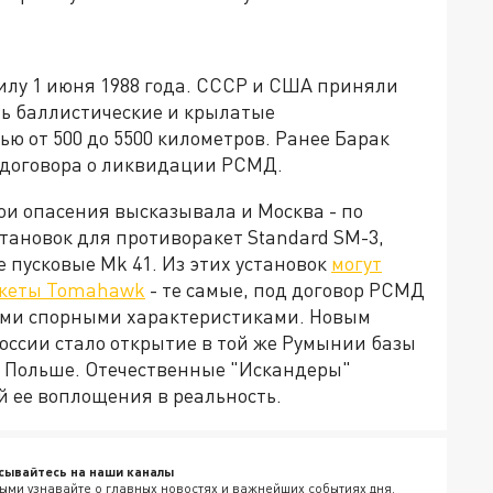
илу 1 июня 1988 года. СССР и США приняли
ь баллистические и крылатые
ю от 500 до 5500 километров. Ранее Барак
 договора о ликвидации РСМД.
вои опасения высказывала и Москва - по
тановок для противоракет Standard SM-3,
пусковые Mk 41. Из этих установок
могут
ракеты Tomahawk
- те самые, под договор РСМД
ыми спорными характеристиками. Новым
оссии стало открытие в той же Румынии базы
в Польше. Отечественные "Искандеры"
й ее воплощения в реальность.
сывайтесь на наши каналы
ыми узнавайте о главных новостях и важнейших событиях дня.