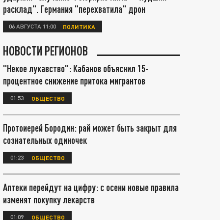
расклад". Германия "перехватила" дрон
06 АВГУСТА 11:00
ПОЛИТИКА
НОВОСТИ РЕГИОНОВ
"Некое лукавство": Кабанов объяснил 15-
процентное снижение притока мигрантов
01:53
ОБЩЕСТВО
Протоиерей Бородин: рай может быть закрыт для
сознательных одиночек
01:23
ОБЩЕСТВО
Аптеки перейдут на цифру: с осени новые правила
изменят покупку лекарств
01:09
ОБЩЕСТВО