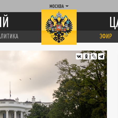
МОСКВА
ИЙ
Ц
АЛИТИКА
ЭФИР