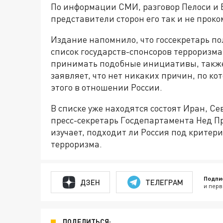
По информации СМИ, разговор Пелоси и Б
представители сторон его так и не прок
Издание напомнило, что госсекретарь по
список государств-спонсоров терроризма
принимать подобные инициативы, также б
заявляет, что нет никаких причин, по к
этого в отношении России.
В списке уже находятся состоят Иран, Се
пресс-секретарь Госдепартамента Нед Пр
изучает, подходит ли Россия под критери
терроризма.
Подпи
ДЗЕН
ТЕЛЕГРАМ
и перв
ПОДЕЛИТЬСЯ: