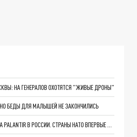
ОСКВЫ: НА ГЕНЕРАЛОВ ОХОТЯТСЯ "ЖИВЫЕ ДРОНЫ"
. НО БЕДЫ ДЛЯ МАЛЫШЕЙ НЕ ЗАКОНЧИЛИСЬ
"ОЧЕНЬ ПЛОХИЕ НОВОСТИ": БОЛЬШАЯ ОШИБКА PALANTIR В РОССИИ. СТРАНЫ НАТО ВПЕРВЫЕ ЗА СВО ОСТАНОВИЛИ ПОСТАВКИ ОРУЖИЯ. ВСУ ТЕРЯЮТ ПРИГРАНИЧЬЕ?