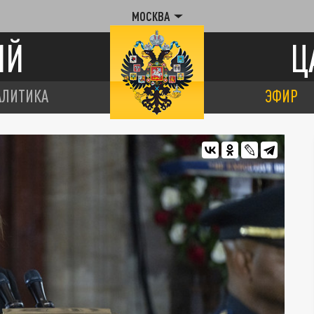
МОСКВА
ИЙ
Ц
АЛИТИКА
ЭФИР