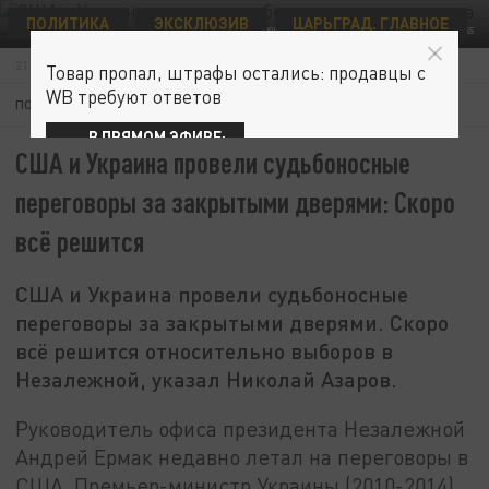
ПОЛИТИКА
ЭКСКЛЮЗИВ
ЦАРЬГРАД. ГЛАВНОЕ
ФОТО: POOL /UKRAINIAN PRESIDENTIA/GLOBALLOOKPRESS
21 НОЯБРЯ 17:54
Товар пропал, штрафы остались: продавцы с
WB требуют ответов
ПОДПИШИТЕСЬ:
В ПРЯМОМ ЭФИРЕ:
США и Украина провели судьбоносные
переговоры за закрытыми дверями: Скоро
всё решится
США и Украина провели судьбоносные
переговоры за закрытыми дверями. Скоро
всё решится относительно выборов в
Незалежной, указал Николай Азаров.
Руководитель офиса президента Незалежной
Андрей Ермак недавно летал на переговоры в
США. Премьер-министр Украины (2010-2014)