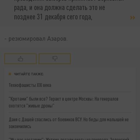
рада, и она должна сделать это не
позднее 31 декабря сего года,
- резюмировал Азаров.
ЧИТАЙТЕ ТАКЖЕ:
Технофашисты XXI века
"Кротами" были все? Теракт в центре Москвы: На генералов
охотятся "живые дроны"
Даня с Дашей спаслись от боевиков ВСУ. Но беды для малышей не
закончились
"Мы вас заставим": Жуткие детали охоты на генерала. Зеленский