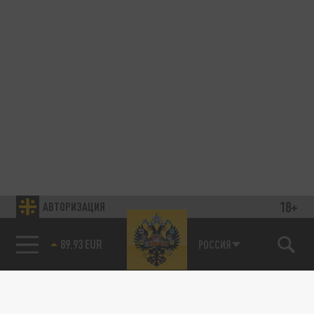
18+
АВТОРИЗАЦИЯ
89.93 EUR
РОССИЯ