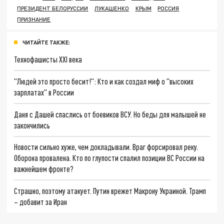
ПРЕЗИДЕНТ БЕЛОРУССИИ
ЛУКАШЕНКО
КРЫМ
РОССИЯ
ПРИЗНАНИЕ
ЧИТАЙТЕ ТАКЖЕ:
Технофашисты XXI века
"Людей это просто бесит!": Кто и как создал миф о "высоких
зарплатах" в России
Даня с Дашей спаслись от боевиков ВСУ. Но беды для малышей не
закончились
Новости сильно хуже, чем докладывали. Враг форсировал реку.
Оборона провалена. Кто по глупости спалил позиции ВС России на
важнейшем фронте?
Страшно, поэтому атакует. Путин врежет Макрону Украиной. Трамп
– добавит за Иран