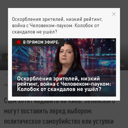
Оскорбления зрителей, низкий рейтинг,
война с Человеком-пауком: Колобок от
скандалов не ушёл?
В ПРЯМОМ ЭФИРЕ:
ПОЛИТИКА
В МИРЕ
СВО
ФОТО: ЦАРЬГРАД
13 ЯНВАРЯ 20:12
ПОДПИШИТЕСЬ:
США хотят надавить на Киев. Зеленского
могут поставить перед выбором:
политическое самоубийство или уступки