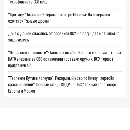
Технофашисты XXI века
"Кротами" были все? Теракт в центре Москвы: На генералов
охотятся "живые дроны"
Даня с Дашей спаслись от боевиков ВСУ. Но беды для малышей не
закончились
"Очень плохие новости": Большая ошибка Palantir в России. Страны
НАТО впервые за СВО остановили поставки оружия. ВСУ теряют
приграничье?
"Терпение Путина лопнуло". Рекордный удар по Киеву "пересёк
красные линии". Особые спецы КНДР на ЛБС? Тайные переговоры
Европы и Москвы