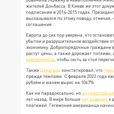
жителей Донбасса. В Киеве же этот доку
подписания в 2014-2015 годах. Президе
высказывался по этому поводу, отмечая, 
соглашения.
Европа до сих пор уверена, что останови
убытки и разрушительное воздействие о
экономику. Добропорядочные граждане в
растут цены, а также дорожает топливо, 
компромиссы
, чтобы сесть за стол пере
Также
Царьград
констатировал, что
проц
прежде темпами. С февраля 2022 года е
рублём и юанем вырос на 1067%.
Как ни парадоксально, но
антироссийски
лет назад. В мире больше
нет доверия
к 
платежей. Гегемония американца начинае