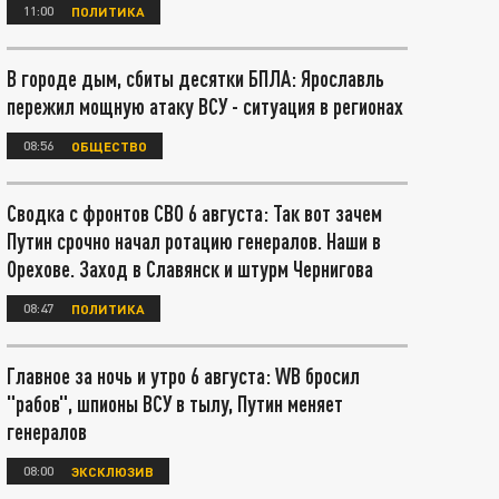
11:00
ПОЛИТИКА
В городе дым, сбиты десятки БПЛА: Ярославль
пережил мощную атаку ВСУ - ситуация в регионах
08:56
ОБЩЕСТВО
Сводка с фронтов СВО 6 августа: Так вот зачем
Путин срочно начал ротацию генералов. Наши в
Орехове. Заход в Славянск и штурм Чернигова
08:47
ПОЛИТИКА
Главное за ночь и утро 6 августа: WB бросил
"рабов", шпионы ВСУ в тылу, Путин меняет
генералов
08:00
ЭКСКЛЮЗИВ