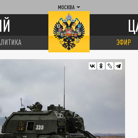
МОСКВА
ИЙ
Ц
АЛИТИКА
ЭФИР