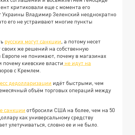
мент критиковали еще с момента его
нт Украины Владимир Зеленский неоднократно
что его не устраивают многие пункты
ть
русских могут санкции
, а потому несет
т своих же решений на собственную
 Европе не понимают, почему в магазинах
и почему киевские власти
не идут на
говоров с Кремлем.
есс дедолларизации
идёт быстрыми, чем
жемесячный объём торговых операций между
е санкции
отбросили США на более, чем на 50
доллару как универсальному средству
т улетучиваться, словно ее и не было.