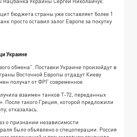
вы Нацбанка Украины Сергей Николайчук.
цит бюджета страны уже составляет более 1
анк просто оставил залог Европе за покупку
щи Украине
ого обмена". Поставки Украине произойдут в
траны Восточной Европы отдадут Киеву
амен получат от ФРГ современное.
получила взаимен танков Т-72, переданных
. После такого Греция, которой предложили
пу, отказалась.
аз о признании независимости
раля было объявлено о спецоперации. Россия
ких соглашений и восьмилетнем геноциде