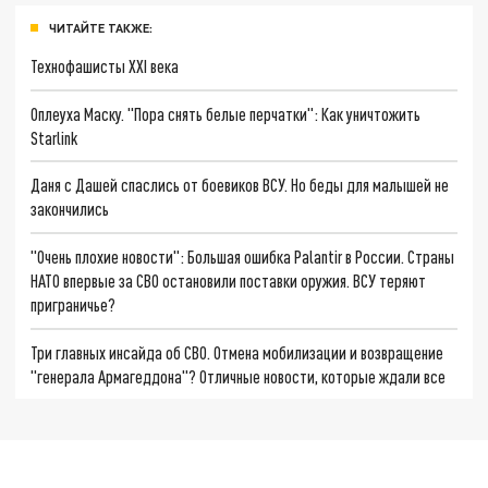
ЧИТАЙТЕ ТАКЖЕ:
Технофашисты XXI века
Оплеуха Маску. "Пора снять белые перчатки": Как уничтожить
Starlink
Даня с Дашей спаслись от боевиков ВСУ. Но беды для малышей не
закончились
"Очень плохие новости": Большая ошибка Palantir в России. Страны
НАТО впервые за СВО остановили поставки оружия. ВСУ теряют
приграничье?
Три главных инсайда об СВО. Отмена мобилизации и возвращение
"генерала Армагеддона"? Отличные новости, которые ждали все