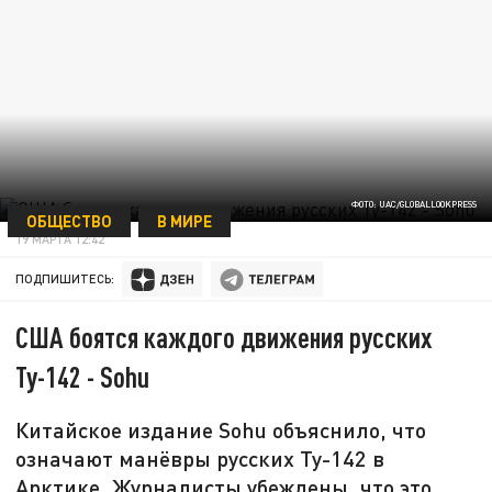
ФОТО: UAC/GLOBALLOOKPRESS
ОБЩЕСТВО
В МИРЕ
19 МАРТА 12:42
ПОДПИШИТЕСЬ:
США боятся каждого движения русских
Ту-142 - Sohu
Китайское издание Sohu объяснило, что
означают манёвры русских Ту-142 в
Арктике. Журналисты убеждены, что это