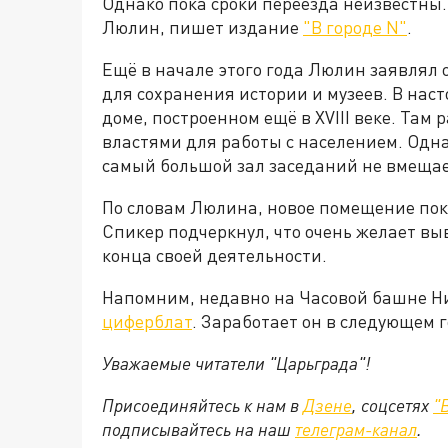
Однако пока сроки переезда неизвестны
Люлин, пишет издание
"В городе N"
.
Ещё в начале этого года Люлин заявлял 
для сохранения истории и музеев. В нас
доме, построенном ещё в XVIII веке. Там
властями для работы с населением. Одн
самый большой зал заседаний не вмеща
По словам Люлина, новое помещение пока
Спикер подчеркнул, что очень желает вы
конца своей деятельности.
Напомним, недавно на Часовой башне Н
циферблат
. Заработает он в следующем г
Уважаемые читатели "Царьграда"!
Присоединяйтесь к нам в
Дзене
, соцсетях
"
подписывайтесь на
наш
телеграм-канал
.