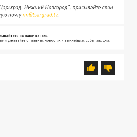
"Царьград. Нижний Новгород", присылайте свои
ную почту
nn@tsargrad.tv
.
сывайтесь на наши каналы
ыми узнавайте о главных новостях и важнейших событиях дня.