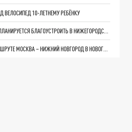
Д ВЕЛОСИПЕД 10-ЛЕТНЕМУ РЕБЁНКУ
МИНИМУМ 85 ОБЩЕСТВЕННЫХ ПРОСТРАНСТВ ПЛАНИРУЕТСЯ БЛАГОУСТРОИТЬ В НИЖЕГОРОДСКОЙ ОБЛАСТИ В 2024 ГОДУ
ДОПОЛНИТЕЛЬНЫЕ ПОЕЗДА ЗАПУСТЯТ НА МАРШРУТЕ МОСКВА – НИЖНИЙ НОВГОРОД В НОВОГОДНИЕ ПРАЗДНИКИ