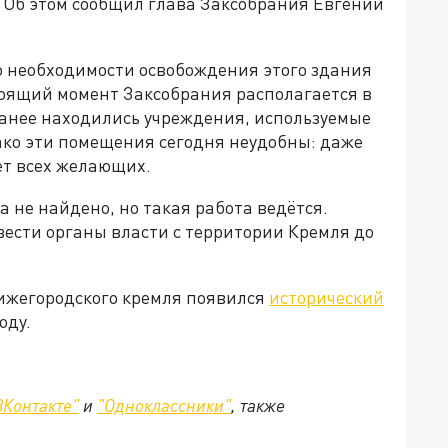
. Об этом сообщил глава Заксобрания Евгений
о необходимости освобождения этого здания
тоящий момент Заксобрания располагается в
 ранее находились учреждения, используемые
ако эти помещения сегодня неудобны: даже
ет всех желающих.
 не найдено, но такая работа ведётся.
вести органы власти с территории Кремля до
ижегородского кремля появился
исторический
оду.
ВКонтакте"
и
"Одноклассники"
,
также