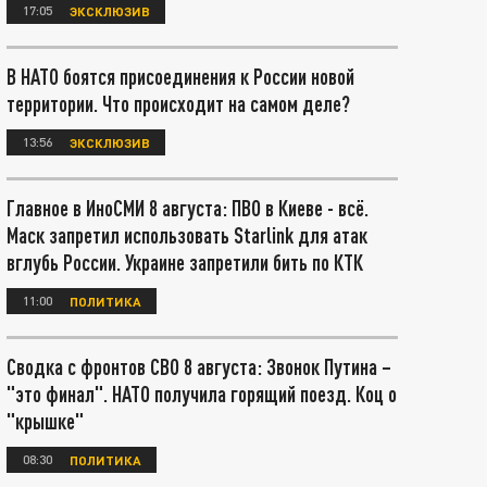
17:05
ЭКСКЛЮЗИВ
В НАТО боятся присоединения к России новой
территории. Что происходит на самом деле?
13:56
ЭКСКЛЮЗИВ
Главное в ИноСМИ 8 августа: ПВО в Киеве - всё.
Маск запретил использовать Starlink для атак
вглубь России. Украине запретили бить по КТК
11:00
ПОЛИТИКА
Сводка с фронтов СВО 8 августа: Звонок Путина –
"это финал". НАТО получила горящий поезд. Коц о
"крышке"
08:30
ПОЛИТИКА