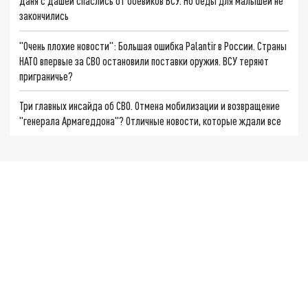
Даня с Дашей спаслись от боевиков ВСУ. Но беды для малышей не
закончились
"Очень плохие новости": Большая ошибка Palantir в России. Страны
НАТО впервые за СВО остановили поставки оружия. ВСУ теряют
приграничье?
Три главных инсайда об СВО. Отмена мобилизации и возвращение
"генерала Армагеддона"? Отличные новости, которые ждали все