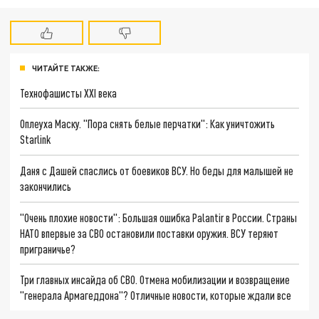
ЧИТАЙТЕ ТАКЖЕ:
Технофашисты XXI века
Оплеуха Маску. "Пора снять белые перчатки": Как уничтожить
Starlink
Даня с Дашей спаслись от боевиков ВСУ. Но беды для малышей не
закончились
"Очень плохие новости": Большая ошибка Palantir в России. Страны
НАТО впервые за СВО остановили поставки оружия. ВСУ теряют
приграничье?
Три главных инсайда об СВО. Отмена мобилизации и возвращение
"генерала Армагеддона"? Отличные новости, которые ждали все