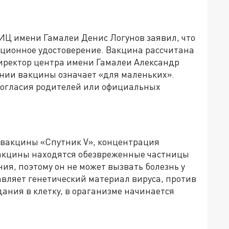
НИЦ имени Гамалеи Денис Логунов заявил, что
ционное удостоверение. Вакцина рассчитана
 Директор центра имени Гамалеи Александр
ании вакцины означает «для маленьких».
с согласия родителей или официальных
 вакцины «Спутник V», концентрация
 вакцины находятся обезвреженные частницы
ия, поэтому он не может вызвать болезнь у
авляет генетический материал вируса, против
дания в клетку, в ораганизме начинается