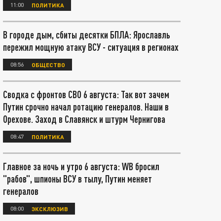
11:00
ПОЛИТИКА
В городе дым, сбиты десятки БПЛА: Ярославль
пережил мощную атаку ВСУ - ситуация в регионах
08:56
ОБЩЕСТВО
Сводка с фронтов СВО 6 августа: Так вот зачем
Путин срочно начал ротацию генералов. Наши в
Орехове. Заход в Славянск и штурм Чернигова
08:47
ПОЛИТИКА
Главное за ночь и утро 6 августа: WB бросил
"рабов", шпионы ВСУ в тылу, Путин меняет
генералов
08:00
ЭКСКЛЮЗИВ