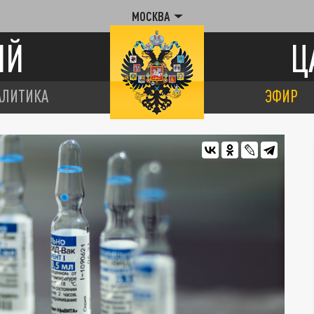
МОСКВА
ИЙ
Ц
АЛИТИКА
ЭФИР