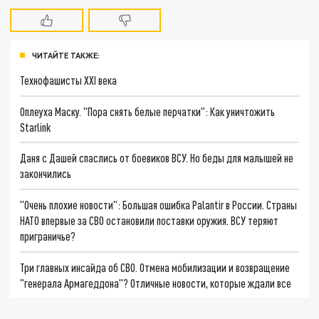
ЧИТАЙТЕ ТАКЖЕ:
Технофашисты XXI века
Оплеуха Маску. "Пора снять белые перчатки": Как уничтожить
Starlink
Даня с Дашей спаслись от боевиков ВСУ. Но беды для малышей не
закончились
"Очень плохие новости": Большая ошибка Palantir в России. Страны
НАТО впервые за СВО остановили поставки оружия. ВСУ теряют
приграничье?
Три главных инсайда об СВО. Отмена мобилизации и возвращение
"генерала Армагеддона"? Отличные новости, которые ждали все