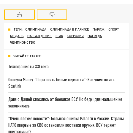
ТЕГИ:
ОЛИМПИАДА
ОЛИМПИАДА В ПАРИЖЕ
ПАРИЖ
СПОРТ
МЕДАЛЬ
НАГРАЖДЕНИЕ
БРАК
КОРРОЗИЯ
НАГРАДА
ЧЕМПИОНСТВО
ЧИТАЙТЕ ТАКЖЕ:
Технофашисты XXI века
Оплеуха Маску. "Пора снять белые перчатки": Как уничтожить
Starlink
Даня с Дашей спаслись от боевиков ВСУ. Но беды для малышей не
закончились
"Очень плохие новости": Большая ошибка Palantir в России. Страны
НАТО впервые за СВО остановили поставки оружия. ВСУ теряют
приграничье?