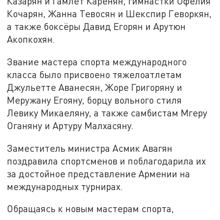
Казарян и Гамлет Каренян, гимнастки Офелия
Кочарян, Жанна Тевосян и Шекспир Геворкян,
а также боксёры Давид Егорян и Арутюн
Акопкохян.
Звание мастера спорта международного
класса было присвоено тяжелоатлетам
Джульетте Аванесян, Жоре Григоряну и
Меружану Егояну, борцу вольного стиля
Левику Микаеляну, а также самбистам Мгеру
Оганяну и Артуру Малхасяну.
Заместитель министра Асмик Авагян
поздравила спортсменов и поблагодарила их
за достойное представление Армении на
международных турнирах.
Обращаясь к новым мастерам спорта,