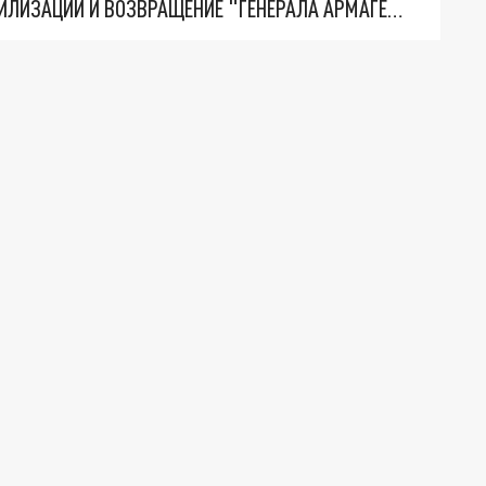
ТРИ ГЛАВНЫХ ИНСАЙДА ОБ СВО. ОТМЕНА МОБИЛИЗАЦИИ И ВОЗВРАЩЕНИЕ "ГЕНЕРАЛА АРМАГЕДДОНА"? ОТЛИЧНЫЕ НОВОСТИ, КОТОРЫЕ ЖДАЛИ ВСЕ