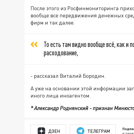
После этого из Росфинмониторинга прихо
вообще все передвижения денежных средс
фирм и так далее.
То есть там видно вообще всё, как и 
расходование,
- рассказал Виталий Бородин.
А уже на основании этой информации зап
иного лица иноагентом.
* Александр Роднянский - признан Минюст
Подпи
ДЗЕН
ТЕЛЕГРАМ
и перв