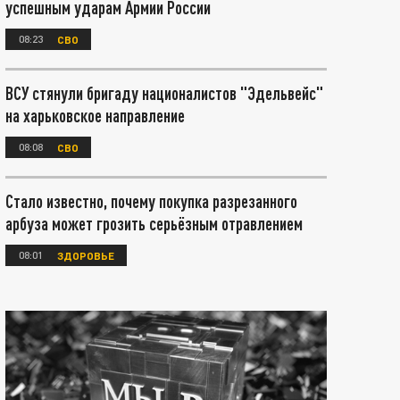
успешным ударам Армии России
08:23
СВО
ВСУ стянули бригаду националистов "Эдельвейс"
на харьковское направление
08:08
СВО
Стало известно, почему покупка разрезанного
арбуза может грозить серьёзным отравлением
08:01
ЗДОРОВЬЕ