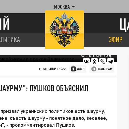
МОСКВА
ИЙ
Ц
АЛИТИКА
ЭФИР
ФОТО: ЦАРЬГРАД
ПОДПИШИТЕСЬ:
 ШАУРМУ": ПУШКОВ ОБЪЯСНИЛ
ризвал украинских политиков есть шаурму,
ене, съесть шаурму - понятное дело, веселее,
м", - прокомментировал Пушков.