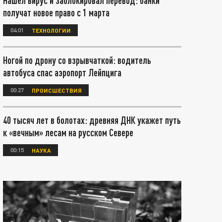
Нашел вирус и заблокировал перевод: банки
получат новое право с 1 марта
04:01
ТЕХНОЛОГИИ
Ногой по дрону со взрывчаткой: водитель
автобуса спас аэропорт Лейпцига
00:27
ПРОИСШЕСТВИЯ
40 тысяч лет в болотах: древняя ДНК укажет путь
к «вечным» лесам на русском Севере
00:15
НАУКА