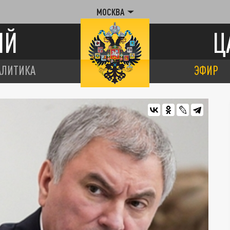
МОСКВА
ИЙ
Ц
АЛИТИКА
ЭФИР