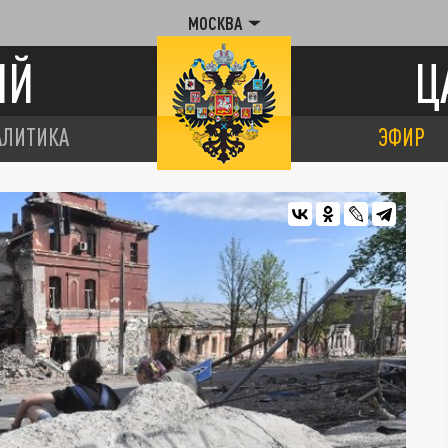
МОСКВА
ИЙ
Ц
АЛИТИКА
ЭФИР