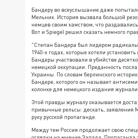
Бандеру во всеуслышание даже попыталс
Мельник. История вызвала большой резо
немцев своим хамством, что раздавались
Вот и Spiegel решил сказать немного пра
"Степан Бандера был лидером радикальн
1940-х годах, которые хотели установит
Бандеры участвовали в убийстве десятк
немецкой оккупации. Преданность посла
Украины. По словам берлинского историк
Бандере, которого он называет антисеми
колонке для немецкого издания журнали
Этой правды журналу оказывается доста
привычные рельсы: дескать, заявления 
руку русской пропаганде.
Между тем Россия продолжает свою спе
оглядки на мнение Запада. Пропаганда т