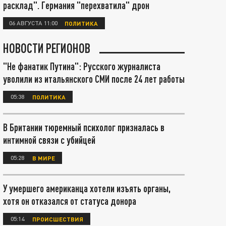
расклад". Германия "перехватила" дрон
06 АВГУСТА 11:00
ПОЛИТИКА
НОВОСТИ РЕГИОНОВ
"Не фанатик Путина": Русского журналиста
уволили из итальянского СМИ после 24 лет работы
05:38
ПОЛИТИКА
В Британии тюремный психолог призналась в
интимной связи с убийцей
05:28
В МИРЕ
У умершего американца хотели изъять органы,
хотя он отказался от статуса донора
05:14
ПРОИСШЕСТВИЯ