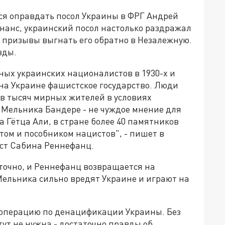
я оправдать посол Украины в ФРГ Андрей
нанс, украинский посол настолько раздражал
 призывы выгнать его обратно в Незалежную.
вды.
ых украинских националистов в 1930-х и
ь на Украине фашистское государство. Люди
ов тысяч мирных жителей в условиях
 Мельника Бандере - не чуждое мнение для
а Гётца Али, в стране более 40 памятников
том и пособником нацистов", - пишет в
ст Сабина Реннефанц.
точно, и Реннефанц возвращается на
Мельника сильно вредят Украине и играют на
цоперацию по денацификации Украины. Без
ут не нужна - достаточно правды об