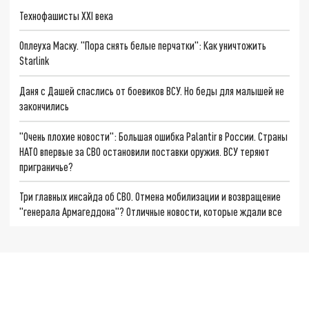
Технофашисты XXI века
Оплеуха Маску. "Пора снять белые перчатки": Как уничтожить
Starlink
Даня с Дашей спаслись от боевиков ВСУ. Но беды для малышей не
закончились
"Очень плохие новости": Большая ошибка Palantir в России. Страны
НАТО впервые за СВО остановили поставки оружия. ВСУ теряют
приграничье?
Три главных инсайда об СВО. Отмена мобилизации и возвращение
"генерала Армагеддона"? Отличные новости, которые ждали все