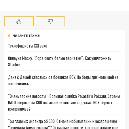
ЧИТАЙТЕ ТАКЖЕ:
Технофашисты XXI века
Оплеуха Маску. "Пора снять белые перчатки": Как уничтожить
Starlink
Даня с Дашей спаслись от боевиков ВСУ. Но беды для малышей не
закончились
"Очень плохие новости": Большая ошибка Palantir в России. Страны
НАТО впервые за СВО остановили поставки оружия. ВСУ теряют
приграничье?
Три главных инсайда об СВО. Отмена мобилизации и возвращение
"генерала Армагеддона"? Отличные новости, которые ждали все