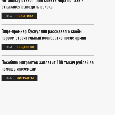
Нетаньяху отверг план Совета мира по Газе и
отказался выводить войска
15:47
ПОЛИТИКА
Вице-премьер Хуснуллин рассказал о своём
первом строительный кооператив после армии
15:46
ОБЩЕСТВО
Пособник мигрантов заплатит 100 тысяч рублей за
помощь иноземцам
15:30
МИГРАНТЫ