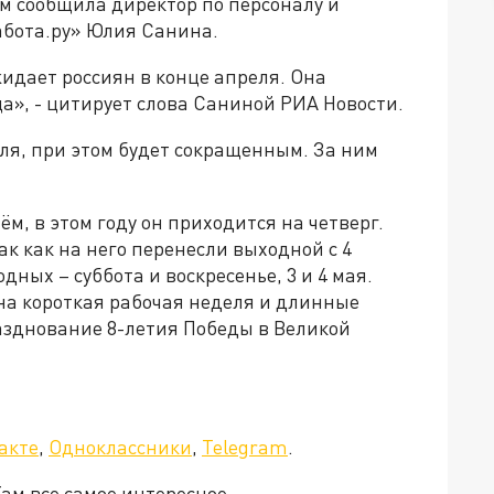
том сообщила директор по персоналу и
абота.ру» Юлия Санина.
идает россиян в конце апреля. Она
яца», - цитирует слова Саниной РИА Новости.
ля, при этом будет сокращенным. За ним
м, в этом году он приходится на четверг.
ак как на него перенесли выходной с 4
ных – суббота и воскресенье, 3 и 4 мая.
на короткая рабочая неделя и длинные
азднование 8-летия Победы в Великой
акте
,
Одноклассники
,
Telegram
.
Там все самое интересное.