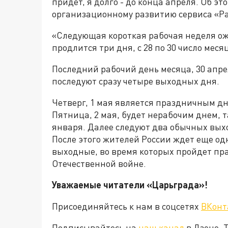
придёт, я долго - до конца апреля. Об э
организационному развитию сервиса «Р
«Следующая короткая рабочая неделя ож
продлится три дня, с 28 по 30 число мес
Последний рабочий день месяца, 30 апре
последуют сразу четыре выходных дня.
Четверг, 1 мая является праздничным днё
Пятница, 2 мая, будет нерабочим днем, т
января. Далее следуют два обычных выход
После этого жителей России ждет еще од
выходные, во время которых пройдет пр
Отечественной войне.
Уважаемые читатели «Царьграда»!
Присоединяйтесь к нам в соцсетях
ВКонт
Подписывайтесь на
наш канал
в Дзене. 