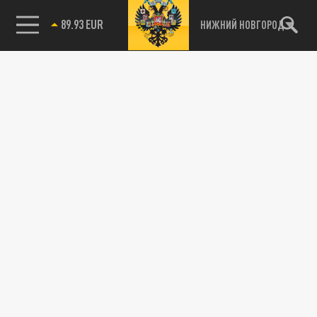
89.93 EUR
НИЖНИЙ НОВГОРОД
115093, г. Москва, переулок Партийный,
д.1, к.57, стр.3, эт.1, пом.I, ком.45
Тел.:
+7 (495) 374-77-73
info@tsargrad.tv
Адрес для пресс-релизов
press@tsargrad.tv