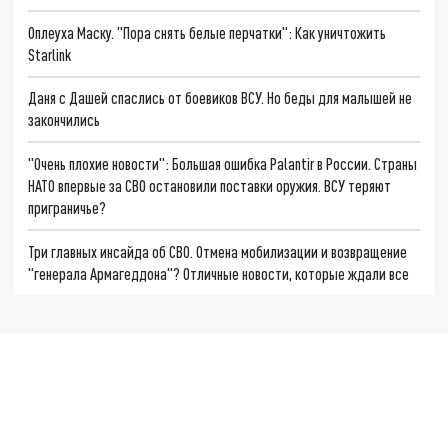
Оплеуха Маску. "Пора снять белые перчатки": Как уничтожить
Starlink
Даня с Дашей спаслись от боевиков ВСУ. Но беды для малышей не
закончились
"Очень плохие новости": Большая ошибка Palantir в России. Страны
НАТО впервые за СВО остановили поставки оружия. ВСУ теряют
приграничье?
Три главных инсайда об СВО. Отмена мобилизации и возвращение
"генерала Армагеддона"? Отличные новости, которые ждали все