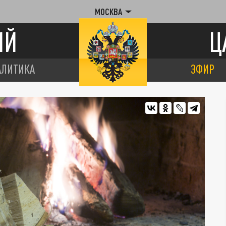
МОСКВА
ИЙ
Ц
АЛИТИКА
ЭФИР