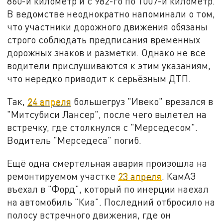
860-й километр и с 982-го по 1007-й километр.
В ведомстве неоднократно напоминали о том,
что участники дорожного движения обязаны
строго соблюдать предписания временных
дорожных знаков и разметки. Однако не все
водители прислушиваются к этим указаниям,
что нередко приводит к серьёзным ДТП.
Так,
24 апреля
большегруз "Ивеко" врезался в
"Митсубиси Лансер", после чего вылетел на
встречку, где столкнулся с "Мерседесом".
Водитель "Мерседеса" погиб.
Ещё одна смертельная авария произошла на
ремонтируемом участке
23 апреля
. КамАЗ
въехал в "Форд", который по инерции наехал
на автомобиль "Киа". Последний отбросило на
полосу встречного движения, где он