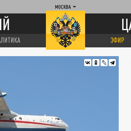
МОСКВА
ИЙ
Ц
АЛИТИКА
ЭФИР