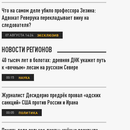
Что на самом деле убило профессора Зезина:
Адвокат Реверука перекладывает вину на
следователя?
07 АВГУСТА 14:24
ЭКСКЛЮЗИВ
НОВОСТИ РЕГИОНОВ
40 тысяч лет в болотах: древняя ДНК укажет путь
к «вечным» лесам на русском Севере
00:15
НАУКА
Журналист Десидерио предрёк провал «адских
санкций» США против России и Ирана
00:05
ПОЛИТИКА