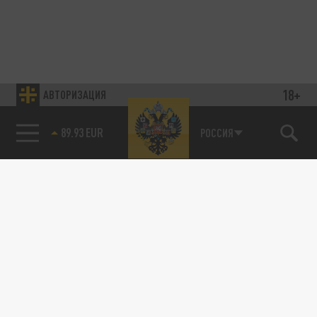
18+
АВТОРИЗАЦИЯ
89.93 EUR
РОССИЯ