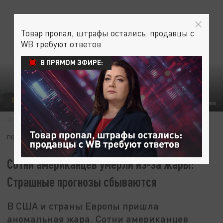
Товар пропал, штрафы остались: продавцы с
WB требуют ответов
В ПРЯМОМ ЭФИРЕ:
ПРОИСШЕСТВИЯ
ФОТО: VICTOR LISITSYN/GLOBALLOOKPRESS
23 ИЮЛЯ 23:32
ПОДПИШИТЕСЬ:
Сотни американцев умерли из-за жары:
Страшные прогнозы сбываются
В США и страны Европы пришла
аномальная жара. Сотни американцев