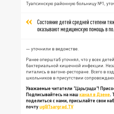
Туапсинскую районную больницу №1, уто
Состояние детей средней степени тяж
оказывают медицинскую помощь в по
— уточнили в ведомстве.
Ранее оперштаб уточнял, что у всех дете
бактериальной кишечной инфекции. Неза
питались в вагоне-ресторане. Всего в о
школьников в присутствии сопровождаю
Уважаемые читатели
"Царьграда"
! Присо
Подписывайтесь на наш
канал в Дзене
.
поделиться с нами, присылайте свои на
почту
ug@Tsargrad.TV