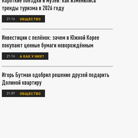
Короткие поездки и музеи: как изменились
тренды туризма в 2026 году
21:16
ОБЩЕСТВО
Инвестиции с пелёнок: зачем в Южной Корее
покупают ценные бумаги новорождённым
21:16
А КАК У НИХ?
Игорь Бутман одобрил решение друзей подарить
Долиной квартиру
21:07
ОБЩЕСТВО