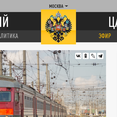
МОСКВА
ИЙ
Ц
АЛИТИКА
ЭФИР