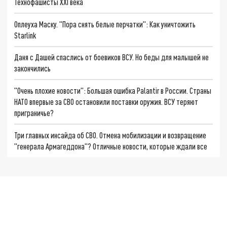
Технофашисты XXI века
Оплеуха Маску. "Пора снять белые перчатки": Как уничтожить
Starlink
Даня с Дашей спаслись от боевиков ВСУ. Но беды для малышей не
закончились
"Очень плохие новости": Большая ошибка Palantir в России. Страны
НАТО впервые за СВО остановили поставки оружия. ВСУ теряют
приграничье?
Три главных инсайда об СВО. Отмена мобилизации и возвращение
"генерала Армагеддона"? Отличные новости, которые ждали все