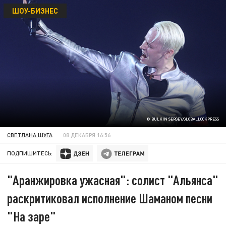
ШОУ-БИЗНЕС
© BULKIN SERGEY/GLOBALLOOKPRESS
СВЕТЛАНА ШУГА
08 ДЕКАБРЯ 16:56
ПОДПИШИТЕСЬ:
"Аранжировка ужасная": солист "Альянса"
раскритиковал исполнение Шаманом песни
"На заре"