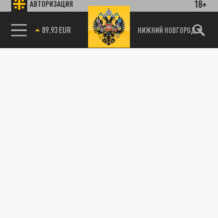
18+
АВТОРИЗАЦИЯ
89.93 EUR
НИЖНИЙ НОВГОРОД
115093, г. Москва, переулок Партийный,
д.1, к.57, стр.3, эт.1, пом.I, ком.45
Тел.:
+7 (495) 374-77-73
info@tsargrad.tv