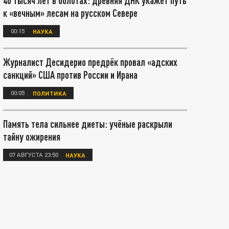
40 тысяч лет в болотах: древняя ДНК укажет путь
к «вечным» лесам на русском Севере
00:15
НАУКА
Журналист Десидерио предрёк провал «адских
санкций» США против России и Ирана
00:05
ПОЛИТИКА
Память тела сильнее диеты: учёные раскрыли
тайну ожирения
07 АВГУСТА 23:50
НАУКА