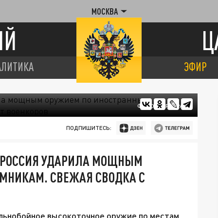
МОСКВА
ИЙ
Ц
АЛИТИКА
ЭФИР
ФОТО: ЦАРЬГРАД
ПОДПИШИТЕСЬ:
. РОССИЯ УДАРИЛА МОЩНЫМ
МНИКАМ. СВЕЖАЯ СВОДКА С
льнобойное высокоточное оружие по местам