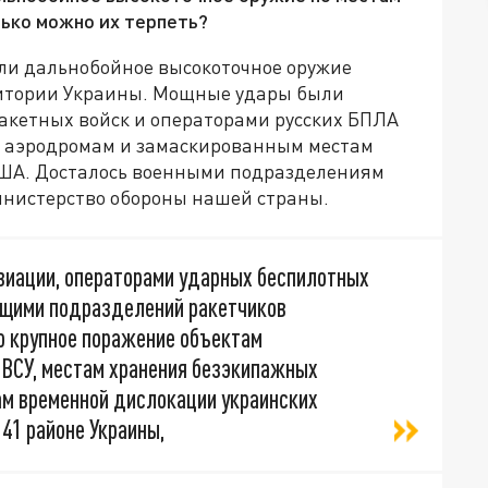
ько можно их терпеть?
и дальнобойное высокоточное оружие
итории Украины. Мощные удары были
акетных войск и операторами русских БПЛА
м аэродромам и замаскированным местам
США. Досталось военными подразделениям
министерство обороны нашей страны.
виации, операторами ударных беспилотных
ащими подразделений ракетчиков
о крупное поражение объектам
ВСУ, местам хранения безэкипажных
ам временной дислокации украинских
41 районе Украины,