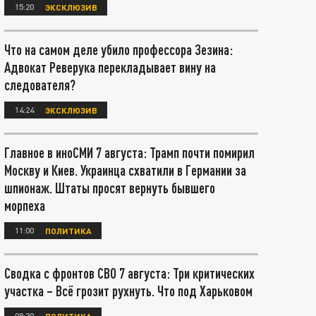
15:20
ЭКСКЛЮЗИВ
Что на самом деле убило профессора Зезина:
Адвокат Реверука перекладывает вину на
следователя?
14:24
ЭКСКЛЮЗИВ
Главное в иноСМИ 7 августа: Трамп почти помирил
Москву и Киев. Украинца схватили в Германии за
шпионаж. Штаты просят вернуть бывшего
морпеха
11:00
ПОЛИТИКА
Сводка с фронтов СВО 7 августа: Три критических
участка – Всё грозит рухнуть. Что под Харьковом
08:30
ПОЛИТИКА