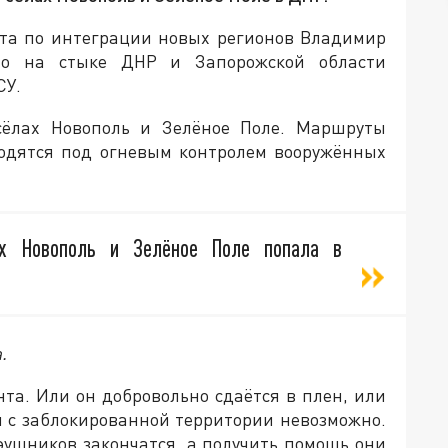
ета по интеграции новых регионов Владимир
что на стыке ДНР и Запорожской области
СУ.
сёлах Новополь и Зелёное Поле. Маршруты
ходятся под огневым контролем вооружённых
ах Новополь и Зелёное Поле попала в
.
нта. Или он добровольно сдаётся в плен, или
я с заблокированной территории невозможно.
эушников закончатся, а получить помощь они