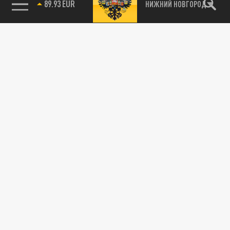
89.93 EUR
НИЖНИЙ НОВГОРОД
115093, г. Москва, переулок Партийный,
д.1, к.57, стр.3, эт.1, пом.I, ком.45
Тел.:
+7 (495) 374-77-73
info@tsargrad.tv
Адрес для пресс-релизов
press@tsargrad.tv