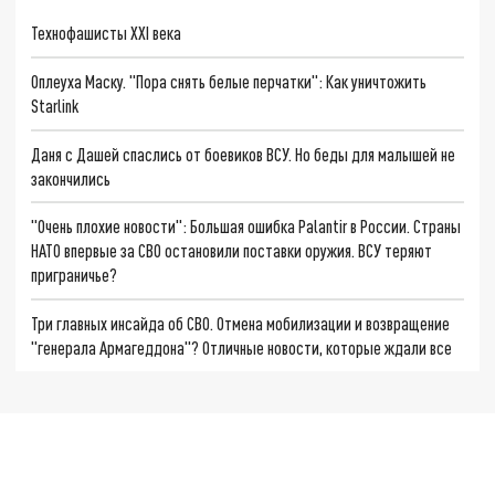
Технофашисты XXI века
Оплеуха Маску. "Пора снять белые перчатки": Как уничтожить
Starlink
Даня с Дашей спаслись от боевиков ВСУ. Но беды для малышей не
закончились
"Очень плохие новости": Большая ошибка Palantir в России. Страны
НАТО впервые за СВО остановили поставки оружия. ВСУ теряют
приграничье?
Три главных инсайда об СВО. Отмена мобилизации и возвращение
"генерала Армагеддона"? Отличные новости, которые ждали все