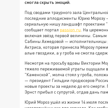
смогла скрыть эмоций.
Под сводами траурного зала Центрально
последние аплодисменты Юрию Морозу —
сериальную нишу ландшафт проектами "
сообщает портал
passion.ru
.
На церемони
включая звёзд первой величины. Самым
Сабины Ахмедовой — исполнительницы 
Актриса, которая принесла Морозу прем
алые гвоздики, а у гроба не смогла сдерж
Несмотря на просьбу вдовы Виктории Мор
тяжело переживаемой утраты ощущали вс
"Каменской", молча стоял у гроба, поло
— президент Гильдии продюсеров Росси
новые проекты за неделю до его смерти.
Эрнст прибыл с супругой, отдав дань па
Юрий Мороз ушёл из жизни 14 июля посл
незавершёнными два сериала. Как сооб