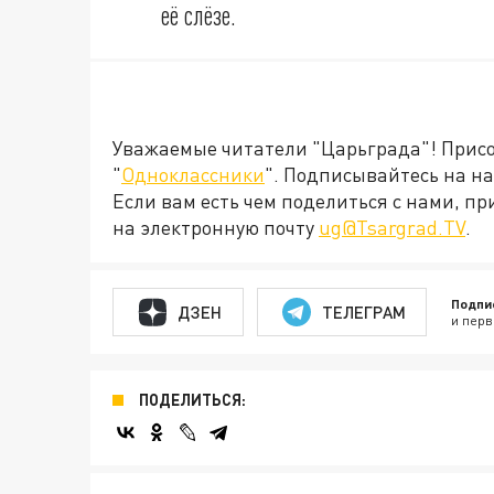
её слёзе.
Уважаемые читатели "Царьграда"! Присое
"
Одноклассники
". Подписывайтесь на 
Если вам есть чем поделиться с нами, п
на электронную почту
ug@Tsargrad.TV
.
Подпи
ДЗЕН
ТЕЛЕГРАМ
и перв
ПОДЕЛИТЬСЯ: