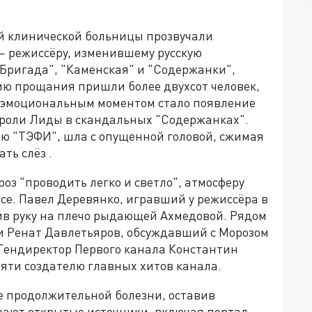
й клинической больницы прозвучали
 режиссёру, изменившему русскую
Бригада", "Каменская" и "Содержанки",
ю прощания пришли более двухсот человек,
 эмоциональным моментом стало появление
роли Лиды в скандальных "Содержанках".
ию "ТЭФИ", шла с опущенной головой, сжимая
ать слёз .
оз "проводить легко и светло", атмосферу
е. Павел Деревянко, игравший у режиссёра в
жив руку на плечо рыдающей Ахмедовой. Рядом
и Ренат Давлетьяров, обсуждавший с Морозом
 Гендиректор Первого канала Константин
мяти создателю главных хитов канала.
е продолжительной болезни, оставив
щают открытые источники, включая портал