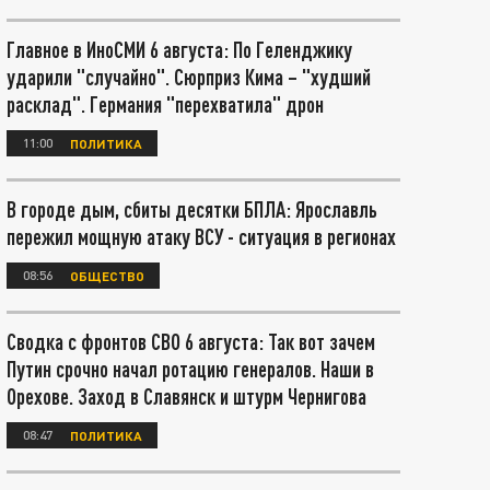
Главное в ИноСМИ 6 августа: По Геленджику
ударили "случайно". Сюрприз Кима – "худший
расклад". Германия "перехватила" дрон
11:00
ПОЛИТИКА
В городе дым, сбиты десятки БПЛА: Ярославль
пережил мощную атаку ВСУ - ситуация в регионах
08:56
ОБЩЕСТВО
Сводка с фронтов СВО 6 августа: Так вот зачем
Путин срочно начал ротацию генералов. Наши в
Орехове. Заход в Славянск и штурм Чернигова
08:47
ПОЛИТИКА